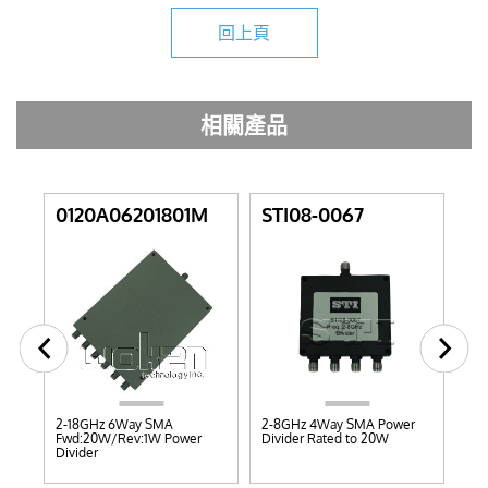
回上頁
相關產品
Y
0120A06201801M
STI08-0067
ST
W
2-18GHz 6Way SMA
2-8GHz 4Way SMA Power
DC
Fwd:20W/Rev:1W Power
Divider Rated to 20W
Res
Divider
2W