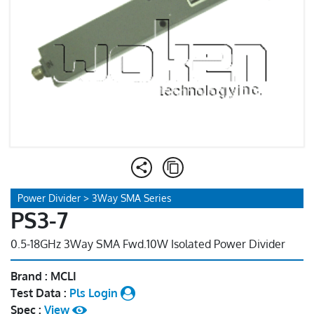
Power Divider > 3Way SMA Series
PS3-7
0.5-18GHz 3Way SMA Fwd.10W Isolated Power Divider
Brand : MCLI
Test Data :
Pls Login
Spec :
View