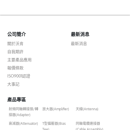
公司簡介
最新消息
關於沃肯
最新消息
自我期許
主要產品應用
報價條款
ISO9001認證
大事記
產品專區
射頻同軸轉接頭/轉
放大器(Amplifier)
天線(Antenna)
接器(Adapter)
衰減器(Attenuator)
T型偏壓器(Bias
同軸電纜連接器
Tee)
(Cable Assembly)