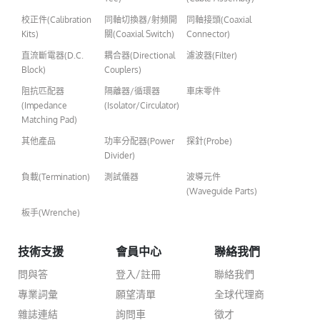
校正件(Calibration
同軸切換器/射頻開
同軸接頭(Coaxial
Kits)
關(Coaxial Switch)
Connector)
直流斷電器(D.C.
耦合器(Directional
濾波器(Filter)
Block)
Couplers)
阻抗匹配器
隔離器/循環器
車床零件
(Impedance
(Isolator/Circulator)
Matching Pad)
其他產品
功率分配器(Power
探針(Probe)
Divider)
負載(Termination)
測試儀器
波導元件
(Waveguide Parts)
板手(Wrenche)
技術支援
會員中心
聯絡我們
問與答
登入/註冊
聯絡我們
專業詞彙
願望清單
全球代理商
雜誌連結
詢問車
徵才