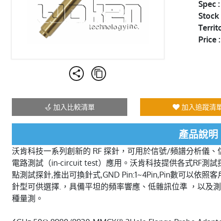
Spec 
Stock 
Territ
Price :
加入比較清單
加入追蹤清
產品說明
沃肯科技一系列創新的 RF 探針，可用於信號/頻譜分析儀
電路測試（in-circuit test）應用。沃肯科技提供各式
點測試探針,推出可換針式,GND Pin:1~4Pin,Pin數可
針型可供選擇.，具備平坦的頻率響應、低雜訊位準 ，以及
種量測。