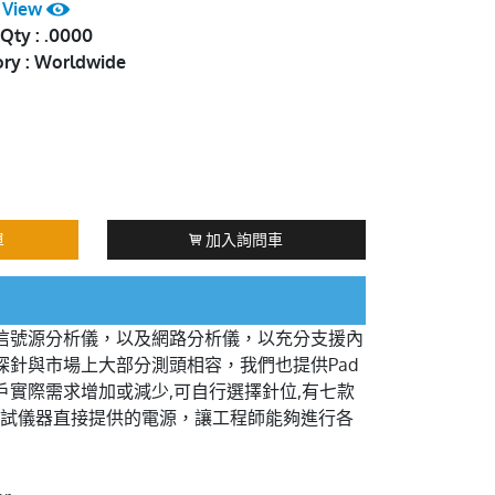
:
View
Qty : .0000
ory : Worldwide
單
加入詢問車
、信號源分析儀，以及網路分析儀，以充分支援內
RF測試探針與市場上大部分測頭相容，我們也提供Pad
以依照客戶實際需求增加或減少,可自行選擇針位,有七款
測試儀器直接提供的電源，讓工程師能夠進行各