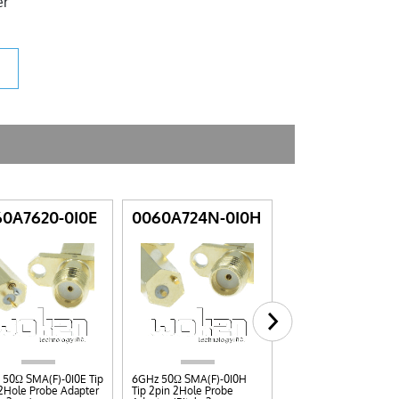
er
0A7620-0I0E
0060A724N-0I0H
PIN-NB-0B05-
50Ω SMA(F)-0I0E Tip
6GHz 50Ω SMA(F)-0I0H
3GHz MCX-Needle Sh
2Hole Probe Adapter
Tip 2pin 2Hole Probe
C Sawtooth Test Prob