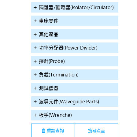
隔離器/循環器(Isolator/Circulator)
車床零件
其他產品
功率分配器(Power Divider)
探針(Probe)
60A7620-0E0B
TDP21-G6900
TDP21-G6100
負載(Termination)
測試儀器
波導元件(Waveguide Parts)
板手(Wrenche)
重設查詢
 50Ω SMA(F)-0E0B
7GHz SMA(F) Probes GND
7GHz SMA(F) Probes
2pin 2Hole Probe
Type Without Ground Pin
Type With Ground Pin