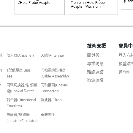
(Pitc
2Hole Probe Adapter
Tip 2pin 2Hole Probe
Adapter (Pitch :3mm)
技術支援
會員中
問與答
登入/
轉
放大器(Amplifier)
天線(Antenna)
專業詞彙
願望清
r)
T型偏壓器(Bias
同軸電纜連接器
雜誌連結
詢問車
Tee)
(Cable Assembly)
微波論壇
n
同軸切換器/射頻開
同軸接頭(Coaxial
關(Coaxial Switch)
Connector)
耦合器(Directional
濾波器(Filter)
Couplers)
隔離器/循環器
車床零件
(Isolator/Circulator)