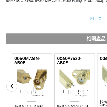
6GHz 50Ω 8980/8930-MMCX(J) 2Hole Flange Probe Adapt
回上頁
相關產品
0060M726N-
0060A7620-
006
AB0E
AB0E
 GND
8GHz 
2pin 
3GHz MCX (J) Tip-AB0E
8GHz 50Ω SMA(F)-AB0E