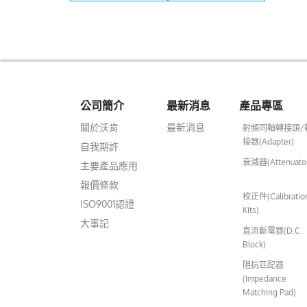
er (Pitch :3mm)
L:28.9mm
L:28.9mm
公司簡介
最新消息
產品專區
關於沃肯
最新消息
射頻同軸轉接頭/
接器(Adapter)
自我期許
衰減器(Attenuato
主要產品應用
報價條款
校正件(Calibratio
ISO9001認證
Kits)
大事記
直流斷電器(D.C.
Block)
阻抗匹配器
(Impedance
Matching Pad)