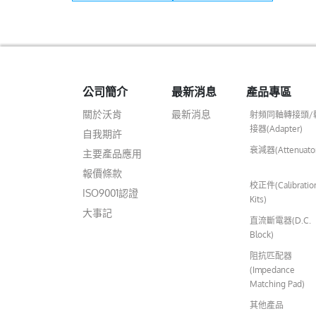
公司簡介
最新消息
產品專區
關於沃肯
最新消息
射頻同軸轉接頭/
接器(Adapter)
自我期許
衰減器(Attenuato
主要產品應用
報價條款
校正件(Calibratio
ISO9001認證
Kits)
大事記
直流斷電器(D.C.
Block)
阻抗匹配器
(Impedance
Matching Pad)
其他產品