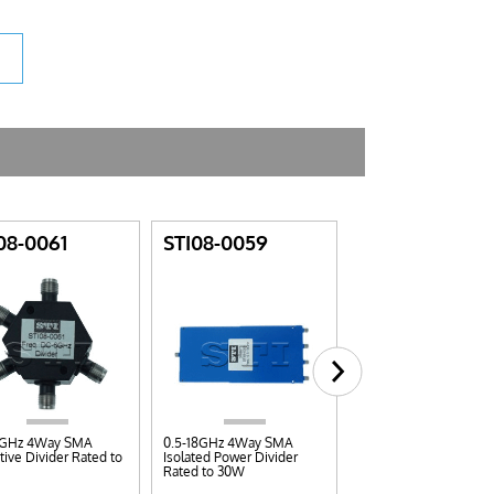
08-0061
STI08-0059
0120N020560
GHz 4Way SMA
0.5-18GHz 4Way SMA
0.5-6GHz 2Way N
tive Divider Rated to
Isolated Power Divider
Fwd.35W/Rev.2W Isol
Rated to 30W
Power Divider