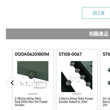
回上頁
相關產品
01Y
0120A06201801M
STI08-0067
STI
200W
2-18GHz 6Way SMA
2-8GHz 4Way SMA Power
DC-6
Fwd:20W/Rev:1W Power
Divider Rated to 20W
Resis
Divider
2W