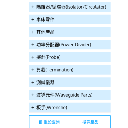
隔離器/循環器(Isolator/Circulator)
車床零件
其他產品
功率分配器(Power Divider)
探針(Probe)
20A04208001S
0120N03082501Y
0120N020825
負載(Termination)
測試儀器
波導元件(Waveguide Parts)
板手(Wrenche)
Hz 4Way SMA
0.8-2.5GHz 3Way N 200W
0.8-2.5GHz 2Way N 
:35W/Rev.:2W
Power Divider
Power Divider
重設查詢
ted Power Divider