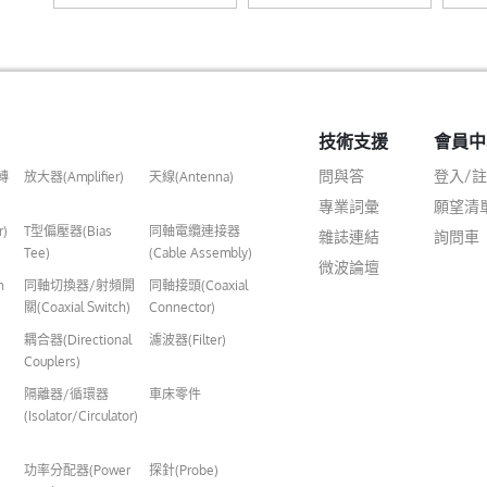
技術支援
會員中
問與答
登入/
轉
放大器(Amplifier)
天線(Antenna)
專業詞彙
願望清
r)
T型偏壓器(Bias
同軸電纜連接器
雜誌連結
詢問車
Tee)
(Cable Assembly)
微波論壇
n
同軸切換器/射頻開
同軸接頭(Coaxial
關(Coaxial Switch)
Connector)
耦合器(Directional
濾波器(Filter)
Couplers)
隔離器/循環器
車床零件
(Isolator/Circulator)
功率分配器(Power
探針(Probe)