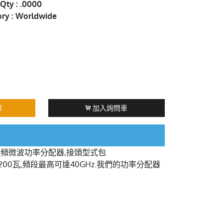
Qty : .0000
ory : Worldwide
單
加入詢問車
16路射頻微波功率分配器,接頭型式包
最高可達200瓦,頻段最高可達40GHz.我們的功率分配器