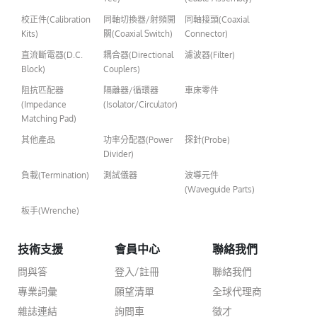
校正件(Calibration
同軸切換器/射頻開
同軸接頭(Coaxial
Kits)
關(Coaxial Switch)
Connector)
直流斷電器(D.C.
耦合器(Directional
濾波器(Filter)
Block)
Couplers)
阻抗匹配器
隔離器/循環器
車床零件
(Impedance
(Isolator/Circulator)
Matching Pad)
其他產品
功率分配器(Power
探針(Probe)
Divider)
負載(Termination)
測試儀器
波導元件
(Waveguide Parts)
板手(Wrenche)
技術支援
會員中心
聯絡我們
問與答
登入/註冊
聯絡我們
專業詞彙
願望清單
全球代理商
雜誌連結
詢問車
徵才