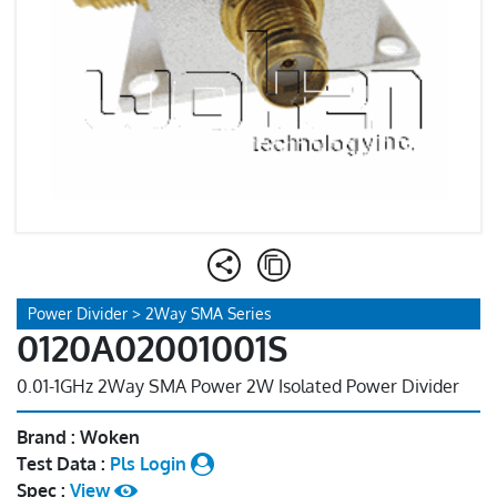
Power Divider > 2Way SMA Series
0120A02001001S
0.01-1GHz 2Way SMA Power 2W Isolated Power Divider
Brand : Woken
Test Data :
Pls Login
Spec :
View