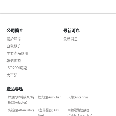
公司簡介
最新消息
關於沃肯
最新消息
自我期許
主要產品應用
報價條款
ISO9001認證
大事記
產品專區
射頻同軸轉接頭/轉
放大器(Amplifier)
天線(Antenna)
接器(Adapter)
衰減器(Attenuator)
T型偏壓器(Bias
同軸電纜連接器
Tee)
(Cable Assembly)