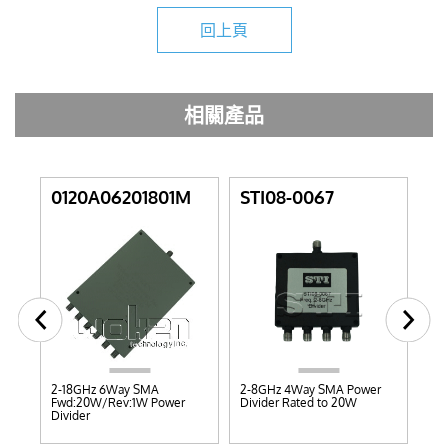
回上頁
相關產品
Y
0120A06201801M
STI08-0067
ST
W
2-18GHz 6Way SMA
2-8GHz 4Way SMA Power
DC
Fwd:20W/Rev:1W Power
Divider Rated to 20W
Res
Divider
2W