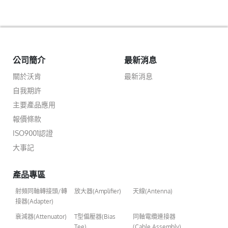
公司簡介
最新消息
關於沃肯
最新消息
自我期許
主要產品應用
報價條款
ISO9001認證
大事記
產品專區
射頻同軸轉接頭/轉
放大器(Amplifier)
天線(Antenna)
接器(Adapter)
衰減器(Attenuator)
T型偏壓器(Bias
同軸電纜連接器
Tee)
(Cable Assembly)