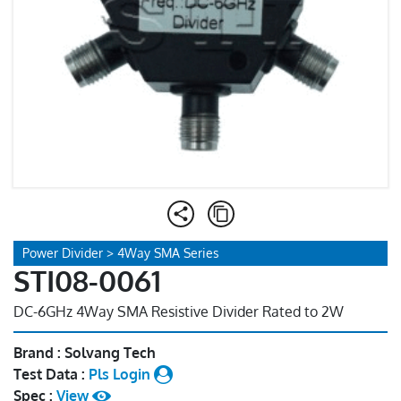
Power Divider > 4Way SMA Series
STI08-0061
DC-6GHz 4Way SMA Resistive Divider Rated to 2W
Brand : Solvang Tech
Test Data :
Pls Login
Spec :
View