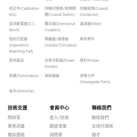
校正件(Calibration
同軸切換器/射頻開
同軸接頭(Coaxial
Kits)
關(Coaxial Switch)
Connector)
直流斷電器(D.C.
耦合器(Directional
濾波器(Filter)
Block)
Couplers)
阻抗匹配器
隔離器/循環器
車床零件
(Impedance
(Isolator/Circulator)
Matching Pad)
其他產品
功率分配器(Power
探針(Probe)
Divider)
負載(Termination)
測試儀器
波導元件
(Waveguide Parts)
板手(Wrenche)
技術支援
會員中心
聯絡我們
問與答
登入/註冊
聯絡我們
專業詞彙
願望清單
全球代理商
雜誌連結
詢問車
徵才