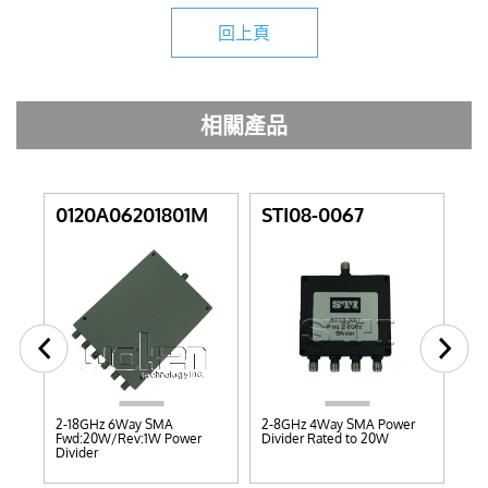
回上頁
相關產品
Y
0120A06201801M
STI08-0067
ST
W
2-18GHz 6Way SMA
2-8GHz 4Way SMA Power
DC
Fwd:20W/Rev:1W Power
Divider Rated to 20W
Res
Divider
2W