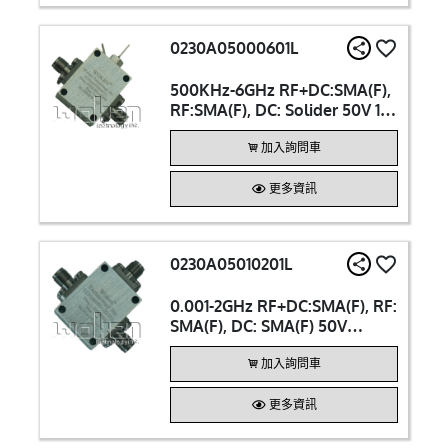
0230A05000601L
500KHz-6GHz RF+DC:SMA(F),
RF:SMA(F), DC: Solider 50V 1A
Bias Tee
加入詢問車
更多資訊
0230A05010201L
0.001-2GHz RF+DC:SMA(F), RF:
SMA(F), DC: SMA(F) 50V
500mA Bias Tee
加入詢問車
更多資訊