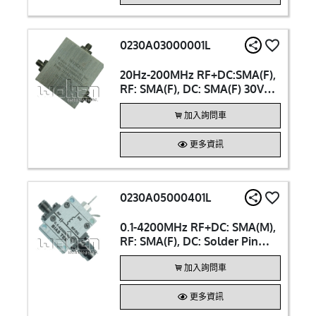
0230A03000001L
20Hz-200MHz RF+DC:SMA(F),
RF: SMA(F), DC: SMA(F) 30V
Bias Tee
加入詢問車
更多資訊
0230A05000401L
0.1-4200MHz RF+DC: SMA(M),
RF: SMA(F), DC: Solder Pin
50V 0.5A Bias Tee
加入詢問車
更多資訊