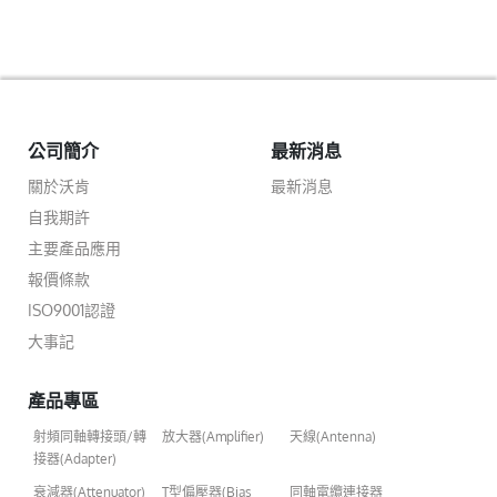
公司簡介
最新消息
關於沃肯
最新消息
自我期許
主要產品應用
報價條款
ISO9001認證
大事記
產品專區
射頻同軸轉接頭/轉
放大器(Amplifier)
天線(Antenna)
接器(Adapter)
衰減器(Attenuator)
T型偏壓器(Bias
同軸電纜連接器