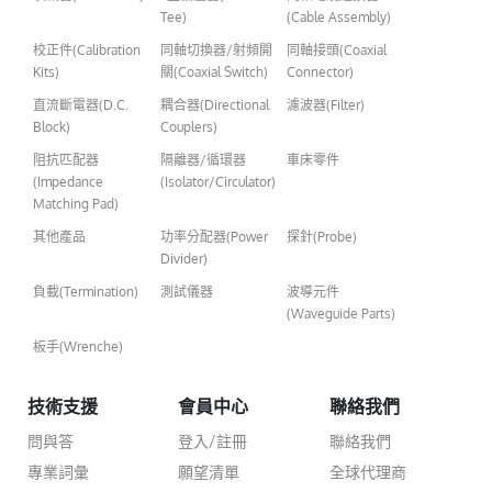
Tee)
(Cable Assembly)
校正件(Calibration
同軸切換器/射頻開
同軸接頭(Coaxial
Kits)
關(Coaxial Switch)
Connector)
直流斷電器(D.C.
耦合器(Directional
濾波器(Filter)
Block)
Couplers)
阻抗匹配器
隔離器/循環器
車床零件
(Impedance
(Isolator/Circulator)
Matching Pad)
其他產品
功率分配器(Power
探針(Probe)
Divider)
負載(Termination)
測試儀器
波導元件
(Waveguide Parts)
板手(Wrenche)
技術支援
會員中心
聯絡我們
問與答
登入/註冊
聯絡我們
專業詞彙
願望清單
全球代理商