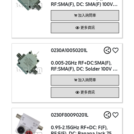
RF:SMA(F), DC: SMA(F) 100V
6A BiasTee
加入詢問車
更多資訊
0230A10050201L
0.005-2GHz RF+DC:SMA(F),
RF:SMA(F), DC: Solder 100V 3A
BiasTee
加入詢問車
更多資訊
0230F80090201L
0.95-2.15GHz RF+DC: F(F),
RF:F(F), DC: Banana Jack 75Ω