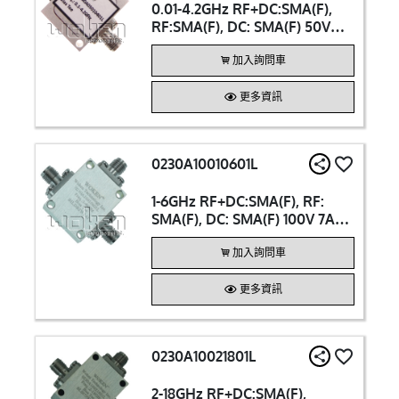
0.01-4.2GHz RF+DC:SMA(F),
RF:SMA(F), DC: SMA(F) 50V
200mA Bias Tee
加入詢問車
更多資訊
0230A10010601L
1-6GHz RF+DC:SMA(F), RF:
SMA(F), DC: SMA(F) 100V 7A
Bias Tee
加入詢問車
更多資訊
0230A10021801L
2-18GHz RF+DC:SMA(F),