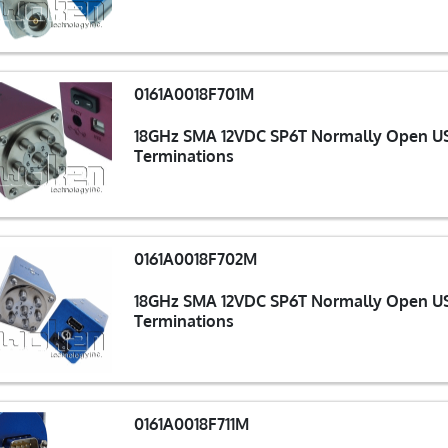
0161A0018F701M
18GHz SMA 12VDC SP6T Normally Open USB
Terminations
0161A0018F702M
18GHz SMA 12VDC SP6T Normally Open USB
Terminations
0161A0018F711M