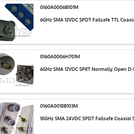
0160A0006B101M
6GHz SMA 12VDC SPDT Failsafe TTL Coaxia
0160A0006H701M
6GHz SMA 12VDC SP8T Normally Open D-S
0160A0018B103M
18GHz SMA 24VDC SPDT Failsafe Coaxial 