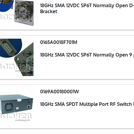
18GHz SMA 12VDC SP6T Normally Open D-S
Bracket
0165A0018F701M
0169A00180001W
18GHz SMA SPDT Multiple Port RF Switch