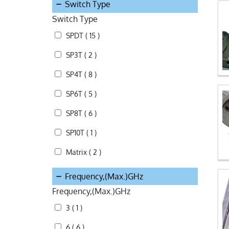
Switch Type
Switch Type
SPDT ( 15 )
SP3T ( 2 )
SP4T ( 8 )
SP6T ( 5 )
SP8T ( 6 )
SP10T ( 1 )
Matrix ( 2 )
Frequency,(Max.)GHz
Frequency,(Max.)GHz
3 ( 1 )
6 ( 6 )