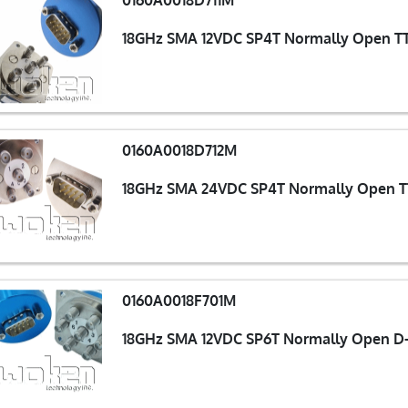
0160A0018D711M
18GHz SMA 12VDC SP4T Normally Open TT
0160A0018D712M
18GHz SMA 24VDC SP4T Normally Open TT
0160A0018F701M
18GHz SMA 12VDC SP6T Normally Open D-