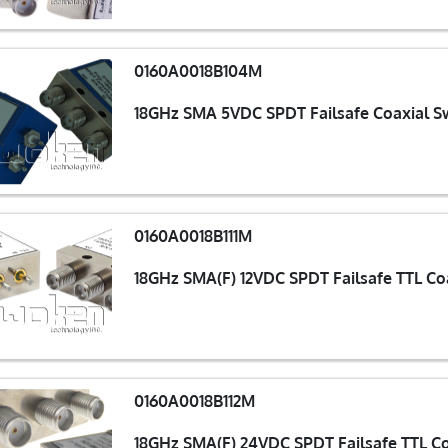
0160A0018B104M
18GHz SMA 5VDC SPDT Failsafe Coaxial S
0160A0018B111M
18GHz SMA(F) 12VDC SPDT Failsafe TTL Co
0160A0018B112M
18GHz SMA(F) 24VDC SPDT Failsafe TTL Co