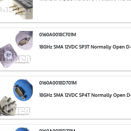
0160A0018C701M
18GHz SMA 12VDC SP3T Normally Open D-
0160A0018D701M
18GHz SMA 12VDC SP4T Normally Open D-