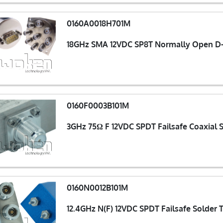
0160A0018H701M
18GHz SMA 12VDC SP8T Normally Open D-
0160F0003B101M
3GHz 75Ω F 12VDC SPDT Failsafe Coaxial 
0160N0012B101M
12.4GHz N(F) 12VDC SPDT Failsafe Solder 